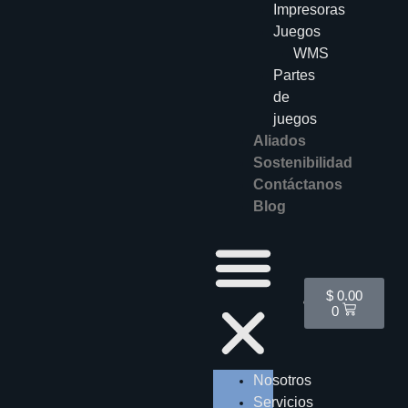
Impresoras
Juegos
WMS
Partes
de
juegos
Aliados
Sostenibilidad
Contáctanos
Blog
Cart
$
0.00
0
Nosotros
Servicios