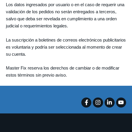
Los datos ingresados por usuario o en el caso de requerir una
validación de los pedidos no serán entregados a terceros,
salvo que deba ser revelada en cumplimiento a una orden
judicial o requerimientos legales.
La suscripción a boletines de correos electrónicos publicitarios
es voluntaria y podría ser seleccionada al momento de crear
su cuenta.
Master Fix reserva los derechos de cambiar o de modificar
estos términos sin previo aviso.
F
I
L
Y
a
n
i
o
c
s
n
u
e
t
k
t
b
a
e
u
o
g
d
b