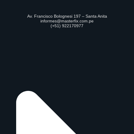
o
r
i
e
k
a
n
-
m
-
Av. Francisco Bolognesi 197 – Santa Anita
f
i
informes@masterfix.com.pe
n
(+51) 922170977