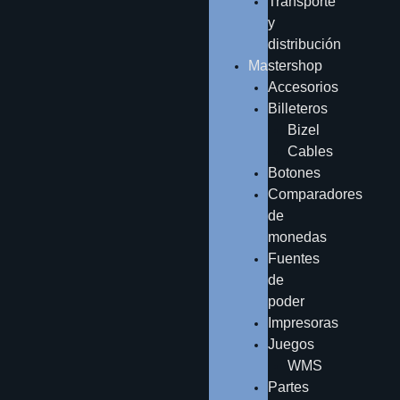
Transporte
y
distribución
Mastershop
Accesorios
Billeteros
Bizel
Cables
Botones
Comparadores
de
monedas
Fuentes
de
poder
Impresoras
Juegos
WMS
Partes