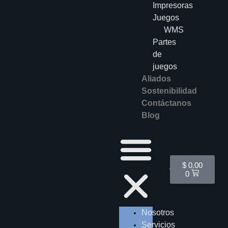
Impresoras
Juegos
WMS
Partes
de
juegos
Aliados
Sostenibilidad
Contáctanos
Blog
Cart
$
0.00
0
Nosotros
Servicios