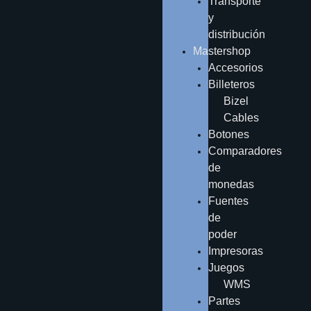
Transporte
y
distribución
Mastershop
Accesorios
Billeteros
Bizel
Cables
Botones
Comparadores
de
monedas
Fuentes
de
poder
Impresoras
Juegos
WMS
Partes