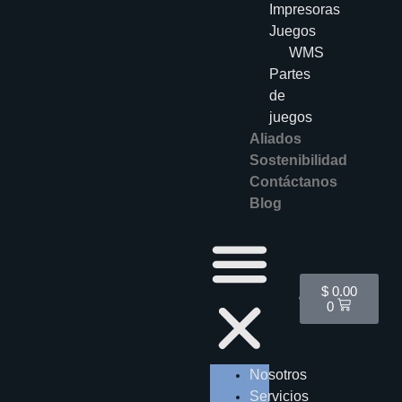
Impresoras
Juegos
WMS
Partes
de
juegos
Aliados
Sostenibilidad
Contáctanos
Blog
Cart
$
0.00
0
Nosotros
Servicios