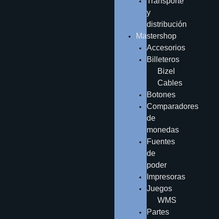
Transporte
y
distribución
Mastershop
Accesorios
Billeteros
Bizel
Cables
Botones
Comparadores
de
monedas
Fuentes
de
poder
Impresoras
Juegos
WMS
Partes