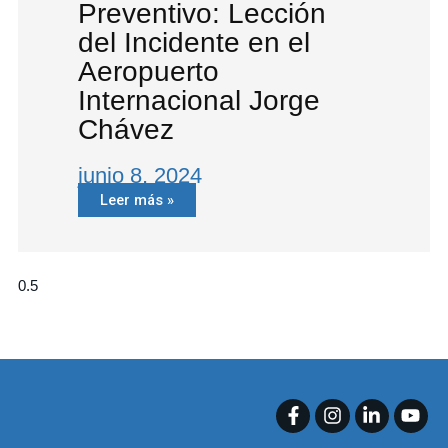
Preventivo: Lección
del Incidente en el
Aeropuerto
Internacional Jorge
Chávez
junio 8, 2024
Leer más »
F
I
L
Y
a
n
i
o
c
s
n
u