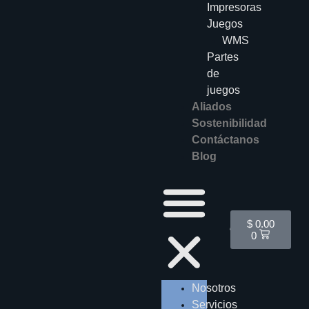
Impresoras
Juegos
WMS
Partes
de
juegos
Aliados
Sostenibilidad
Contáctanos
Blog
Cart
$
0.00
0
Nosotros
Servicios