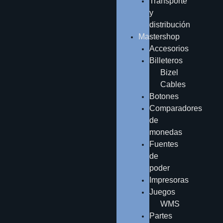
Transporte
y
distribución
Mastershop
Accesorios
Billeteros
Bizel
Cables
Botones
Comparadores
de
monedas
Fuentes
de
poder
Impresoras
Juegos
WMS
Partes