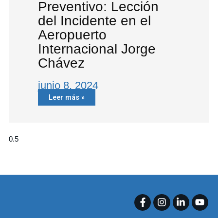
Preventivo: Lección
del Incidente en el
Aeropuerto
Internacional Jorge
Chávez
junio 8, 2024
Leer más »
F
I
L
Y
a
n
i
o
c
s
n
u