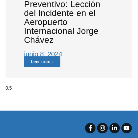
Preventivo: Lección
del Incidente en el
Aeropuerto
Internacional Jorge
Chávez
junio 8, 2024
Leer más »
F
I
L
Y
a
n
i
o
c
s
n
u