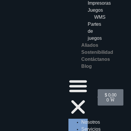
Impresoras
Juegos
WMS
Partes
de
juegos
Aliados
Sostenibilidad
Contáctanos
Blog
Cart
$
0.00
0
Nosotros
Servicios