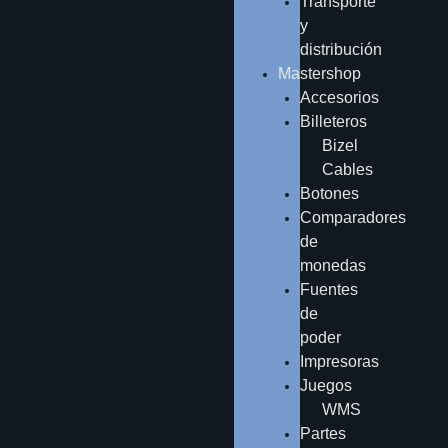
Transporte
y
distribución
Mastershop
Accesorios
Billeteros
Bizel
Cables
Botones
Comparadores
de
monedas
Fuentes
de
poder
Impresoras
Juegos
WMS
Partes